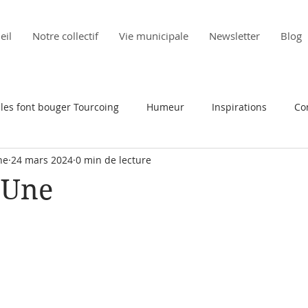
eil
Notre collectif
Vie municipale
Newsletter
Blog
elles font bouger Tourcoing
Humeur
Inspirations
Co
ne
24 mars 2024
0 min de lecture
a Une