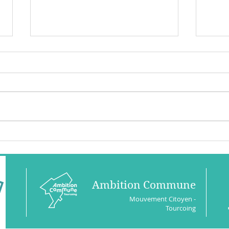
Chan
Etre ou ne pas être
candidat
Ambition Commune
Mouvement Citoyen -
Tourcoing