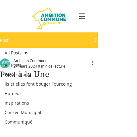
Post
All Posts
Ambition Commune
All Posts
24 mars 2024
0 min de lecture
Post à la Une
Propositions
Ils et elles font bouger Tourcoing
Humeur
Inspirations
Conseil Municipal
Communiqué