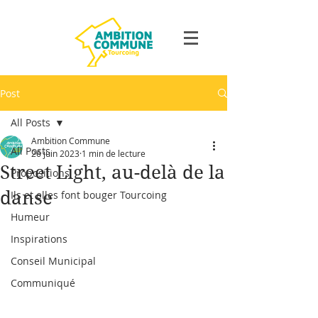
Post
All Posts
Ambition Commune
All Posts
26 juin 2023
1 min de lecture
Street Light, au-delà de la
Propositions
danse
Ils et elles font bouger Tourcoing
Humeur
Inspirations
Conseil Municipal
Communiqué