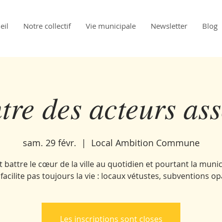
eil
Notre collectif
Vie municipale
Newsletter
Blog
re des acteurs ass
sam. 29 févr.
  |  
Local Ambition Commune
nt battre le cœur de la ville au quotidien et pourtant la munic
 facilite pas toujours la vie : locaux vétustes, subventions op
Les inscriptions sont closes