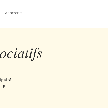
Adhérents
ociatifs
ipalité
aques...