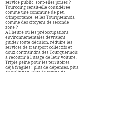
service public, sont-elles prises ?
Tourcoing serait-elle considérée
comme une commune de peu
d’importance, et les Tourquennois,
comme des citoyens de seconde
zone ?
A l’heure où les préoccupations
environnementales devraient
guider toute décision, réduire les
services de transport collectifs et
doux contraindra des Tourquennois
à recourir à l’usage de leur voiture.
Triple peine pour les territoires
déjà fragiles : plus de dépenses, plus
de pollution, plus de temps de
transport sur des routes saturées ou
dans le métro.
Ambition Commune conteste avec la
plus grande vigueur cette décision
et exige sa révision immédiate.
Les élus du groupe Ambition
Commune