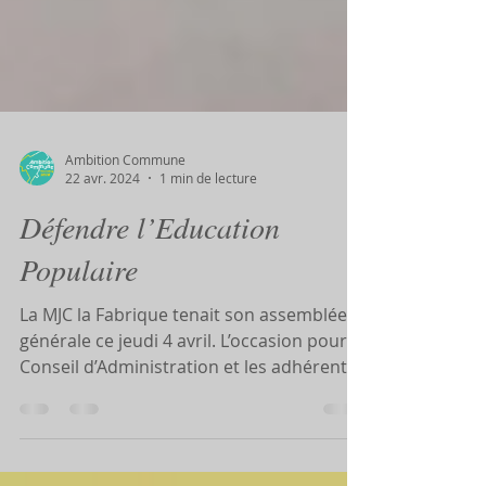
Ambition Commune
22 avr. 2024
1 min de lecture
Défendre l’Education
Populaire
La MJC la Fabrique tenait son assemblée
générale ce jeudi 4 avril. L’occasion pour le
Conseil d’Administration et les adhérents
de faire...