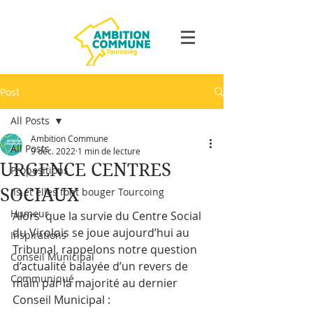
Post
All Posts
Ambition Commune
All Posts
9 déc. 2022
1 min de lecture
URGENCE CENTRES
Propositions
SOCIAUX
Ils et elles font bouger Tourcoing
Humeur
Alors  que la survie du Centre Social 
du Virolois se joue aujourd’hui au  
Inspirations
Tribunal, rappelons notre question 
Conseil Municipal
d’actualité balayée d’un revers de  
Communiqué
main par la majorité au dernier 
Conseil Municipal :