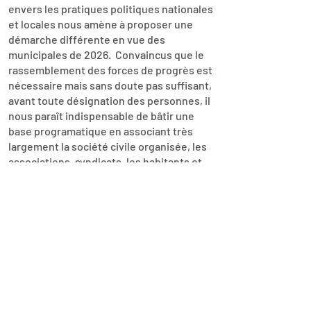
envers les pratiques politiques nationales
et locales nous amène à proposer une
démarche différente en vue des
municipales de 2026. Convaincus que le
rassemblement des forces de progrès est
nécessaire mais sans doute pas suffisant,
avant toute désignation des personnes, il
nous paraît indispensable de bâtir une
base programatique en associant très
largement la société civile organisée, les
associations, syndicats, les habitants et
bien entendu les partis. 6 mois pour 6 ans,
ce n'est pas trop !